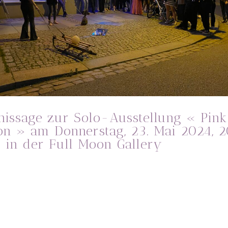
nissage zur Solo-Ausstellung « Pink
n » am Donnerstag, 23. Mai 2024, 
 in der Full Moon Gallery